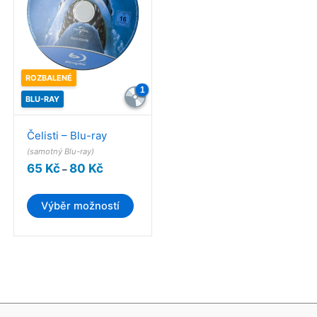
ROZBALENÉ
1
BLU-RAY
Tento
Čelisti – Blu-ray
produkt
(samotný Blu-ray)
Rozpětí
65
Kč
80
Kč
má
–
cen:
více
65 Kč
až
variant.
Výběr možností
80 Kč
Možnosti
lze
vybrat
na
stránce
produktu