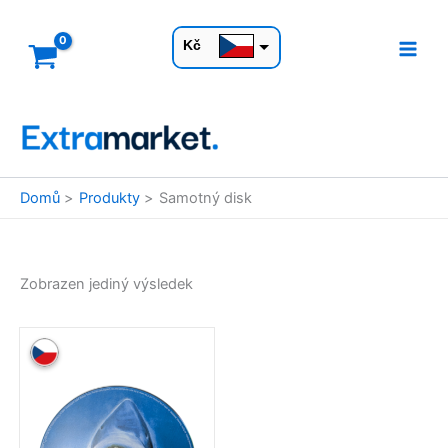
Přeskočit
na
Kč
obsah
EUR
Domů
Produkty
Samotný disk
Zobrazen jediný výsledek